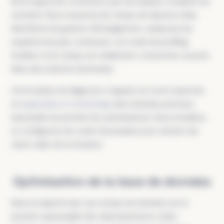
Notre approche commence par une analyse complète du
système. Nous mesurons les temps de réponse réels,
identifions les goulots d'étranglement, analysons les
requêtes les plus coûteuses. Les outils de profiling
révèlent où le temps est réellement consommé, souvent
dans des endroits inattendus.
Cette phase de diagnostic s'appuie sur notre expertise
en
supervision et monitoring
. Sans données précises,
impossible de prioriser les optimisations. Nous installons
ou configurons les outils nécessaires pour obtenir une
vision claire de la situation.
Optimisation de la base de données
Dans la majorité des cas, la base de données est le
premier responsable des ralentissements. Index